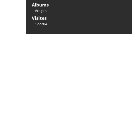
Albums
Vosges
Visites
122204