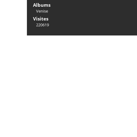
Albums
Venise
Visites
220619